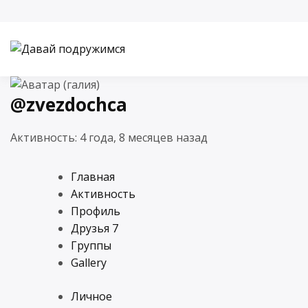
Перейти
к
Давай подружимся
Сайт христ
содержимому
@zvezdochca
Активность: 4 года, 8 месяцев назад
Главная
Активность
Профиль
Друзья
7
Группы
Gallery
Личное