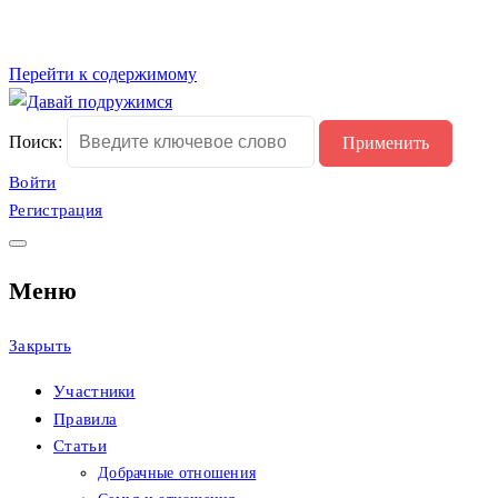
Перейти к содержимому
Сайт христианских
Давай подружимся
Поиск:
знакомств
Войти
Регистрация
Меню
Закрыть
Участники
Правила
Статьи
Добрачные отношения