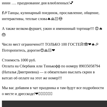
ииии …. празднование дня влюбленных!💕
💃🎉Танцы, кулинарный поединок, прославление, общение,
интерактивы, теплые слова🔥🙏🏻😍
А также велком-фуршет, ужин и именинный тортище!!! 😍🔥
🎂
Число мест ограничено!!! ТОЛЬКО 100 ГОСТЕЙ!🙈❤🔥🎉
Поторопитесь, дорогие😍🙏🏻❤
Стоимость 1000 руб.
Оплата на Сбербанк или Тинькофф по номеру 89035058794
(Наталья Дмитриевна) — и обязательно выслать скрин в
ватсап об оплате на этот же номер!!!
Мы вас добавим в чат праздника и там будут все подробности
о месте и дресскоде!❤👍🏻👍🏻👍🏻