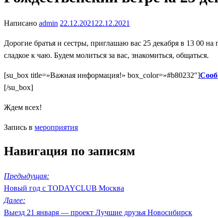
Написано
admin
22.12.2021
22.12.2021
Дорогие братья и сестры, приглашаю вас 25 декабря в 13 00 на 
сладкое к чаю. Будем молиться за вас, знакомиться, общаться.
[su_box title=»Важная информация!» box_color=»#b80232″]
Сооб
[/su_box]
Ждем всех!
Запись в
мероприятия
Навигация по записям
Предыдущая:
Новый год с TODAYCLUB Москва
Далее:
Выезд 21 января — проект Лучшие друзья Новосибирск