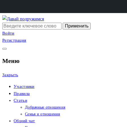
Перейти
к
Поиск:
Сайт христианских
Давай подружимся
содержимому
Войти
Регистрация
знакомств
Меню
Закрыть
Участники
Правила
Статьи
Добрачные отношения
Семья и отношения
Общий чат