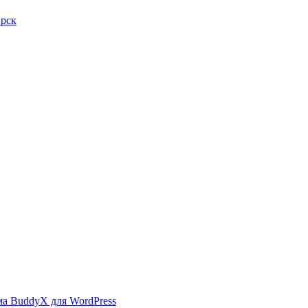
ирск
ма BuddyX для WordPress