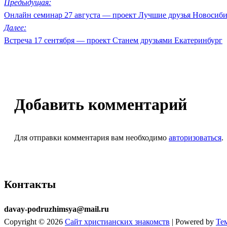
Навигация
Предыдущая:
Онлайн семинар 27 августа — проект Лучшие друзья Новосиб
по
Далее:
записям
Встреча 17 сентября — проект Станем друзьями Екатеринбург
Добавить комментарий
Для отправки комментария вам необходимо
авторизоваться
.
Контакты
davay-podruzhimsya@mail.ru
Copyright © 2026
Сайт христианских знакомств
| Powered by
Те