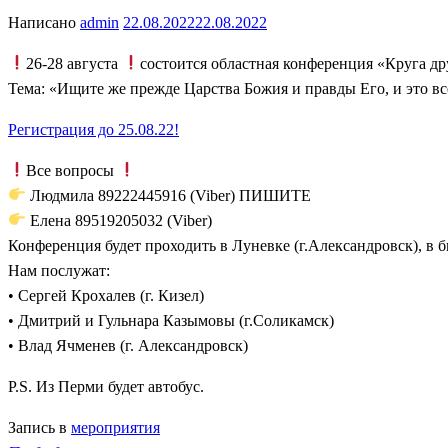
Написано
admin
22.08.2022
22.08.2022
26-28 августа
состоится областная конференция «Круга др
Тема: «Ищите же прежде Царства Божия и правды Его, и это вс
Регистрация до 25.08.22!
Все вопросы
Людмила 89222445916 (Viber) ПИШИТЕ
Елена 89519205032 (Viber)
Конференция будет проходить в Луневке (г.Александровск), в 
Нам послужат:
• Сергей Крохалев (г. Кизел)
• Дмитрий и Гульнара Казымовы (г.Соликамск)
• Влад Ячменев (г. Александровск)
P.S. Из Перми будет автобус.
Запись в
мероприятия