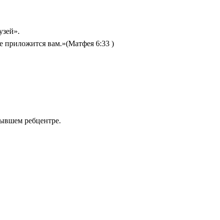
узей».
е приложится вам.»(Матфея 6:33 )
бывшем ребцентре.