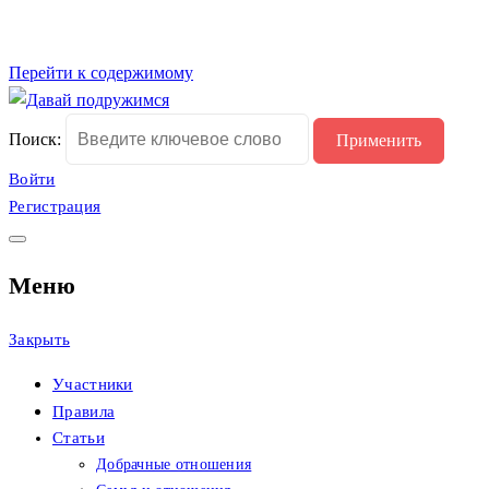
Перейти к содержимому
Сайт христианских
Давай подружимся
Поиск:
знакомств
Войти
Регистрация
Меню
Закрыть
Участники
Правила
Статьи
Добрачные отношения