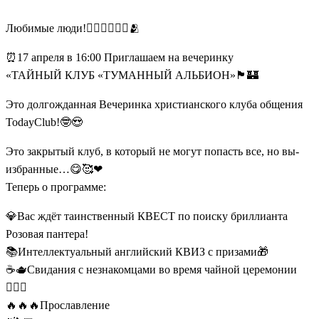
Любимые люди!🙋🏼‍♀🙋🏻‍♂🫂
⏰17 апреля в 16:00 Приглашаем на вечеринку
«ТАЙНЫЙ КЛУБ «ТУМАННЫЙ АЛЬБИОН»🏴󠁧󠁢󠁥󠁮󠁧󠁿🏰
Это долгожданная Вечеринка христианского клуба общения
TodayClub!🤓😍
Это закрытый клуб, в который не могут попасть все, но вы-
избранные…😋🥰❤
Теперь о программе:
💎Вас ждёт таинственный КВЕСТ по поиску бриллианта
Розовая пантера!
📚Интеллектуальный английский КВИЗ с призами🎁
☕🫖Свидания с незнакомцами во время чайной церемонии
👩‍❤‍👨
🔥🔥🔥Прославление