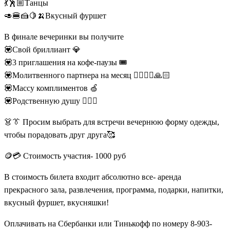
💃🕺🏼Танцы
🥑🍔🍰🍋🍌Вкусный фуршет
В финале вечеринки вы получите
💟Свой бриллиант 💎
💟3 приглашения на кофе-паузы 🎟
💟Молитвенного партнера на месяц 🧎‍♀🧎‍♂🙏🏻
💟Массу комплиментов 🍏
💟Родственную душу 👩‍❤‍👨
👗👔 Просим выбрать для встречи вечернюю форму одежды,
чтобы порадовать друг друга🥰
🪙💳 Стоимость участия- 1000 руб
В стоимость билета входит абсолютно все- аренда
прекрасного зала, развлечения, программа, подарки, напитки,
вкусный фуршет, вкусняшки!
Оплачивать на Сбербанки или Тинькофф по номеру 8-903-