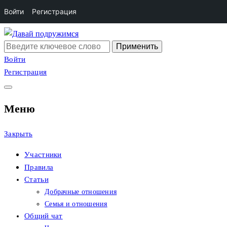
Войти
Регистрация
Перейти
к
Поиск:
Сайт христианских
Давай подружимся
содержимому
Войти
Регистрация
знакомств
Меню
Закрыть
Участники
Правила
Статьи
Добрачные отношения
Семья и отношения
Общий чат