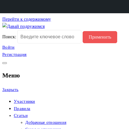
Перейти к содержимому
Сайт христианских
Давай подружимся
Поиск:
знакомств
Войти
Регистрация
Меню
Закрыть
Участники
Правила
Статьи
Добрачные отношения