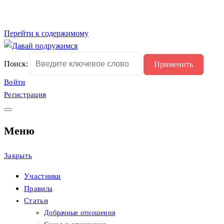
Перейти к содержимому
Сайт христианских
Давай подружимся
Поиск:
знакомств
Войти
Регистрация
Меню
Закрыть
Участники
Правила
Статьи
Добрачные отношения