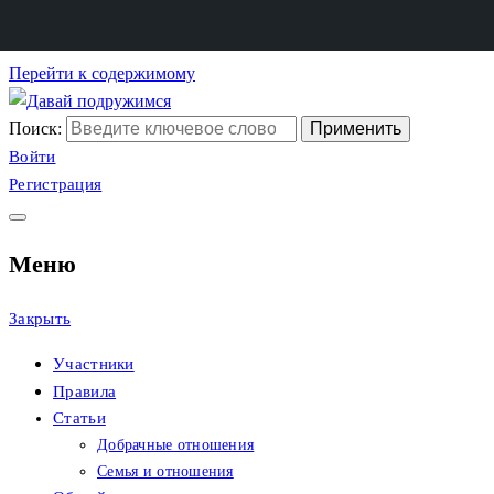
Перейти к содержимому
Поиск:
Сайт христианских
Давай подружимся
Войти
Регистрация
знакомств
Меню
Закрыть
Участники
Правила
Статьи
Добрачные отношения
Семья и отношения